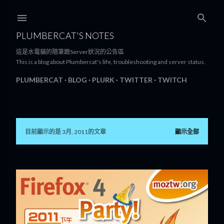
跳到主要內容
PLUMBERCAT'S NOTES
這是水電貓的隨筆跟Server狀況的公告區
This is a blog about Plumbercat's life, troubleshooting and server status.
PLUMBERCAT
BLOG
PLURK
TWITTER
TWITCH
目前顯示的是 3月, 2011的文章
顯示全部
發
表
文
章